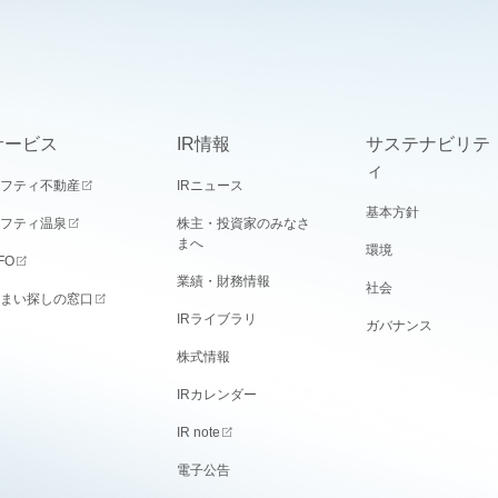
サービス
IR情報
サステナビリテ
ィ
フティ不動産
IRニュース
基本方針
フティ温泉
株主・投資家のみなさ
まへ
環境
FO
業績・財務情報
社会
まい探しの窓口
IRライブラリ
ガバナンス
株式情報
IRカレンダー
IR note
電子公告