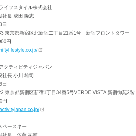
ィライフスタイル株式会社
社長 成田 隆志
3日
8333 東京都新宿区北新宿二丁目21番1号 新宿フロントタワー
000円
iftylifestyle.co.jp/
 アクティビティジャパン
社長 小川 雄司
6日
22 東京都新宿区新宿1丁目34番5号VERDE VISTA 新宿御苑2階
00円
activityjapan.co.jp/
スペースキー
役社長 佐藤 祐輔