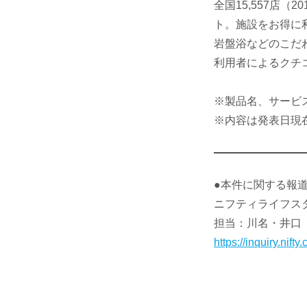
全国15,557店
ト。施設をお得に
岩盤浴などのこだ
利用者によるクチ
※製品名、サービ
※内容は発表日現
●本件に関する報
ニフティライフス
担当：川名・井口
https://inquiry.ni