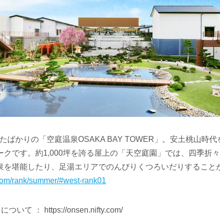
したばかりの「空庭温泉OSAKA BAY TOWER」。安土桃山時
ークです。約1,000坪を誇る屋上の「天空庭園」では、四季折
泉を堪能したり、足湯エリアでのんびりくつろいだりすること
y.com/rank/summer/#west-rank01
： https://onsen.nifty.com/