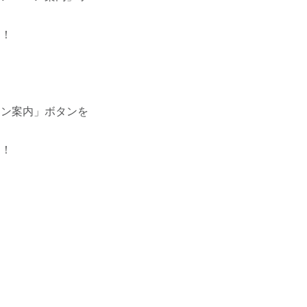
了！
ーン案内」ボタンを
了！