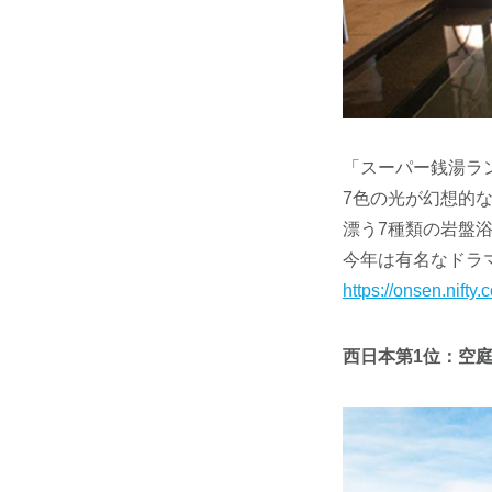
「スーパー銭湯ラン
7色の光が幻想的
漂う7種類の岩盤
今年は有名なドラ
https://onsen.nift
西日本第1位：空庭温