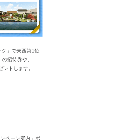
ング」で東西第1位
R」の招待券や、
レゼントします。
ャンペーン案内」ボ