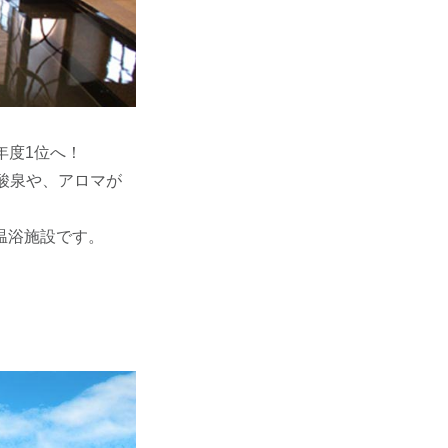
年度1位へ！
酸泉や、アロマが
温浴施設です。