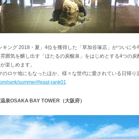
キング 2018・夏」4位を獲得した「草加谷塚店」がついに今
な雰囲気を醸し出す「ほたるの炭酸泉」をはじめとする4つの炭
浴が楽しめます。
マのロケ地にもなったほか、様々な世代に愛されている日帰り
y.com/rank/summer/#east-rank01
泉OSAKA BAY TOWER（大阪府）