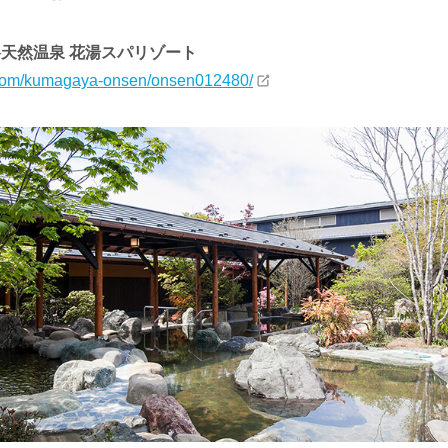
谷天然温泉 花湯スパリゾート
ty.com/kumagaya-onsen/onsen012480/