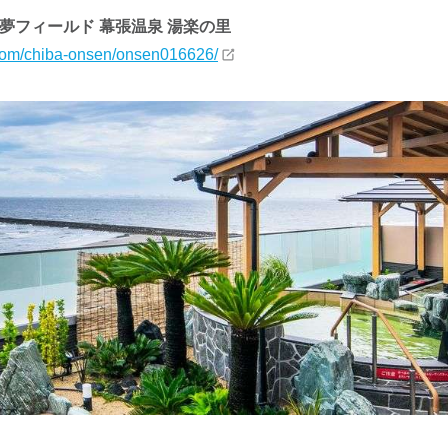
A夢フィールド 幕張温泉 湯楽の里
y.com/chiba-onsen/onsen016626/