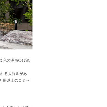
金色の源泉掛け流
られる大庭園があ
5万冊以上のコミッ