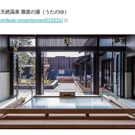
戸天然温泉 雅楽の湯（うたのゆ）
y.com/kuki-onsen/onsen010231/