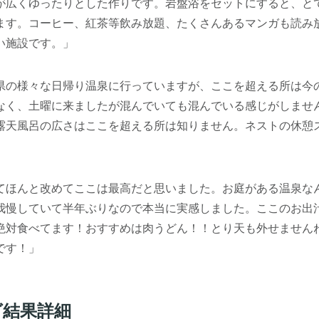
が広くゆったりとした作りです。岩盤浴をセットにすると、と
ます。コーヒー、紅茶等飲み放題、たくさんあるマンガも読み
い施設です。」
県の様々な日帰り温泉に行っていますが、ここを超える所は今
なく、土曜に来ましたが混んでいても混んでいる感じがしませ
露天風呂の広さはここを超える所は知りません。ネストの休憩
てほんと改めてここは最高だと思いました。お庭がある温泉な
我慢していて半年ぶりなので本当に実感しました。ここのお出
絶対食べてます！おすすめは肉うどん！！とり天も外せません
です！」
グ結果詳細