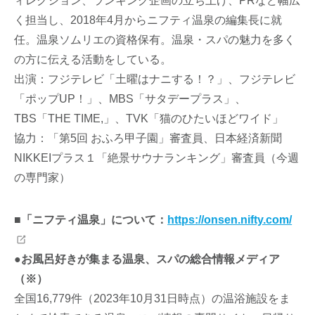
ィレクション、ランキング企画の立ち上げ、PRなど幅広
く担当し、2018年4月からニフティ温泉の編集長に就
任。温泉ソムリエの資格保有。温泉・スパの魅力を多く
の方に伝える活動をしている。
出演：フジテレビ「土曜はナニする！？」、フジテレビ
「ポップUP！」、MBS「サタデープラス」、
TBS「THE TIME,」、TVK「猫のひたいほどワイド」
協力：「第5回 おふろ甲子園」審査員、日本経済新聞
NIKKEIプラス１「絶景サウナランキング」審査員（今週
の専門家）
■「ニフティ温泉」について：
https://onsen.nifty.com/
●お風呂好きが集まる温泉、スパの総合情報メディア
（※）
全国16,779件（2023年10月31日時点）の温浴施設をま