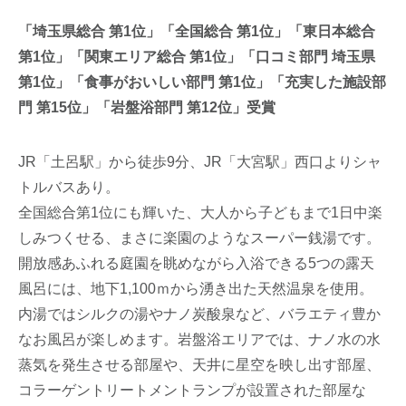
「埼玉県総合 第1位」「全国総合 第1位」「東日本総合
第1位」「関東エリア総合 第1位」「口コミ部門 埼玉県
第1位」「食事がおいしい部門 第1位」「充実した施設部
門 第15位」「岩盤浴部門 第12位」受賞
JR「土呂駅」から徒歩9分、JR「大宮駅」西口よりシャ
トルバスあり。
全国総合第1位にも輝いた、大人から子どもまで1日中楽
しみつくせる、まさに楽園のようなスーパー銭湯です。
開放感あふれる庭園を眺めながら入浴できる5つの露天
風呂には、地下1,100ｍから湧き出た天然温泉を使用。
内湯ではシルクの湯やナノ炭酸泉など、バラエティ豊か
なお風呂が楽しめます。岩盤浴エリアでは、ナノ水の水
蒸気を発生させる部屋や、天井に星空を映し出す部屋、
コラーゲントリートメントランプが設置された部屋な