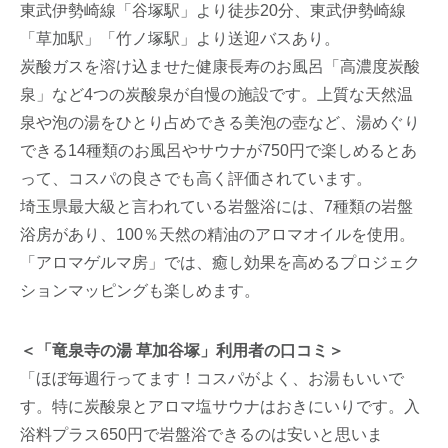
東武伊勢崎線「谷塚駅」より徒歩20分、東武伊勢崎線
「草加駅」「竹ノ塚駅」より送迎バスあり。
炭酸ガスを溶け込ませた健康長寿のお風呂「高濃度炭酸
泉」など4つの炭酸泉が自慢の施設です。上質な天然温
泉や泡の湯をひとり占めできる美泡の壺など、湯めぐり
できる14種類のお風呂やサウナが750円で楽しめるとあ
って、コスパの良さでも高く評価されています。
埼玉県最大級と言われている岩盤浴には、7種類の岩盤
浴房があり、100％天然の精油のアロマオイルを使用。
「アロマゲルマ房」では、癒し効果を高めるプロジェク
ションマッピングも楽しめます。
＜「竜泉寺の湯 草加谷塚」利用者の口コミ＞
「ほぼ毎週行ってます！コスパがよく、お湯もいいで
す。特に炭酸泉とアロマ塩サウナはおきにいりです。入
浴料プラス650円で岩盤浴できるのは安いと思いま