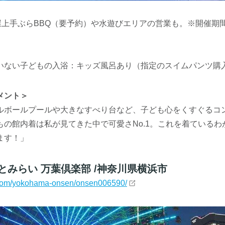
屋上手ぶらBBQ（要予約）や水遊びエリアの営業も。※開催期間
いない子どもの入浴：キッズ風呂あり（指定のスイムパンツ購
メント＞
ルボールプールや大きなすべり台など、子ども心をくすぐるコ
もの館内着は私が見てきた中で可愛さNo.1。これを着ているわ
ます！」
とみらい 万葉倶楽部 /神奈川県横浜市
ty.com/yokohama-onsen/onsen006590/