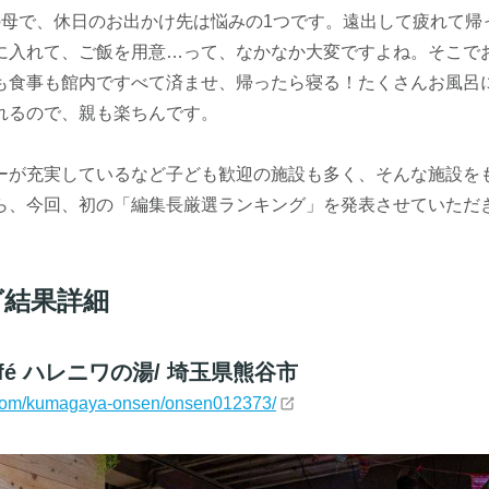
の母で、休日のお出かけ先は悩みの1つです。遠出して疲れて帰
に入れて、ご飯を用意…って、なかなか大変ですよね。そこで
も食事も館内ですべて済ませ、帰ったら寝る！たくさんお風呂
れるので、親も楽ちんです。
ーが充実しているなど子ども歓迎の施設も多く、そんな施設を
ら、今回、初の「編集長厳選ランキング」を発表させていただ
グ結果詳細
fé ハレニワの湯/ 埼玉県熊谷市
ty.com/kumagaya-onsen/onsen012373/