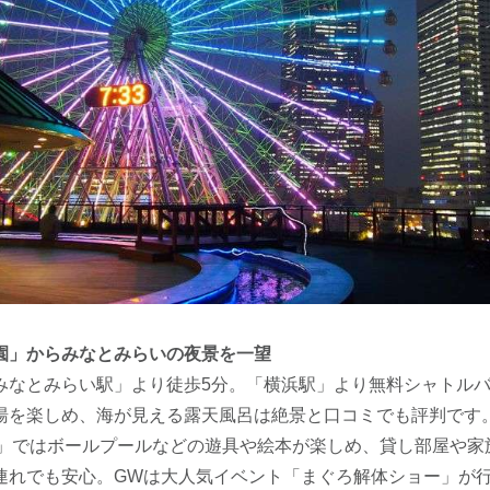
園」からみなとみらいの夜景を一望
みなとみらい駅」より徒歩5分。「横浜駅」より無料シャトル
湯を楽しめ、海が見える露天風呂は絶景と口コミでも評判です
ド」ではボールプールなどの遊具や絵本が楽しめ、貸し部屋や家
連れでも安心。GWは大人気イベント「まぐろ解体ショー」が