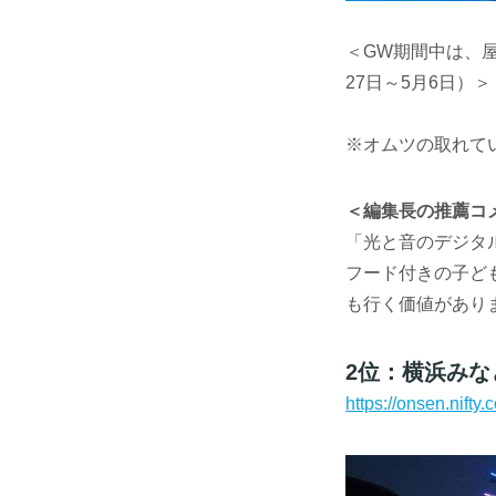
＜GW期間中は、
27日～5月6日）＞
※オムツの取れて
＜編集長の推薦コ
「光と音のデジタ
フード付きの子ど
も行く価値があり
2位：横浜みな
https://onsen.nif