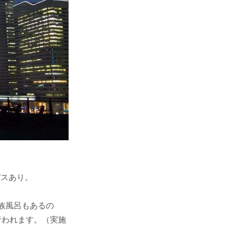
バスあり。
。
族風呂もあるの
行われます。（実施