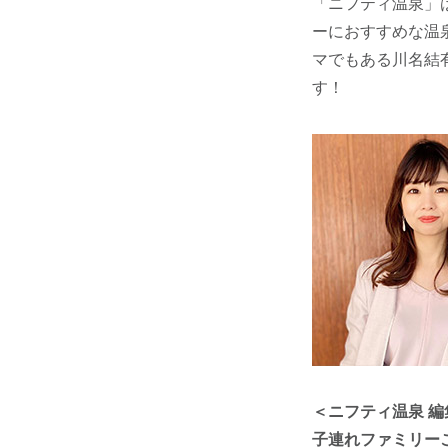
「ニフティ温泉」は
ーにおすすめな温
マでもある川名結
す！
＜ニフティ温泉 編
子連れファミリー