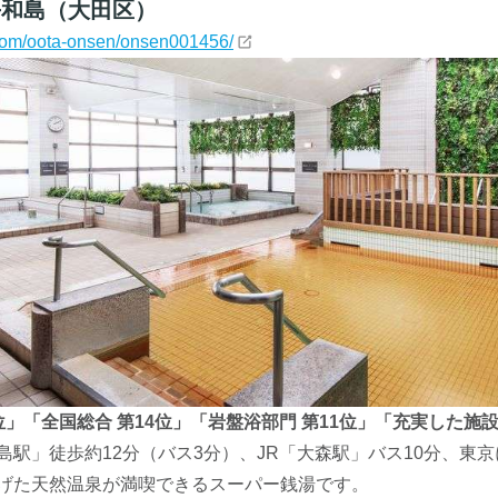
平和島（大田区）
y.com/oota-onsen/onsen001456/
位」「全国総合 第14位」「岩盤浴部門 第11位」「充実した施設
島駅」徒歩約12分（バス3分）、JR「大森駅」バス10分、東
上げた天然温泉が満喫できるスーパー銭湯です。