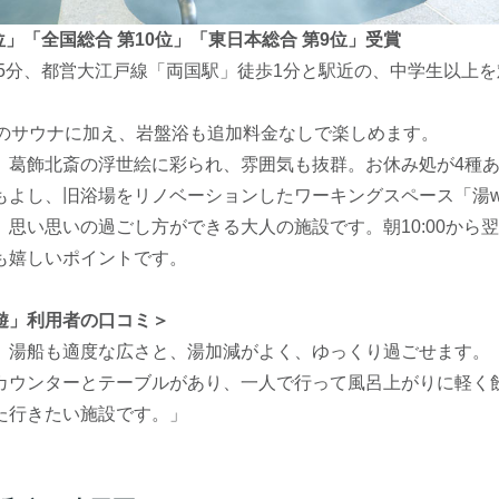
位」「全国総合 第10位」「東日本総合 第9位」受賞
歩5分、都営大江戸線「両国駅」徒歩1分と駅近の、中学生以上
つのサウナに加え、岩盤浴も追加料金なしで楽しめます。
、葛飾北斎の浮世絵に彩られ、雰囲気も抜群。お休み処が4種
もよし、旧浴場をリノベーションしたワーキングスペース「湯wo
思い思いの過ごし方ができる大人の施設です。朝10:00から翌朝
も嬉しいポイントです。
遊」利用者の口コミ＞
、湯船も適度な広さと、湯加減がよく、ゆっくり過ごせます。
カウンターとテーブルがあり、一人で行って風呂上がりに軽く
た行きたい施設です。」