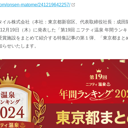
ty.com/onsen-matome/241219642257/
タイル株式会社（本社：東京都新宿区、代表取締役社長：成田
4年12月19日（木）に発表した「第19回 ニフティ温泉 年間ランキ
受賞施設をまとめて紹介する特集記事の第１弾、「東京都まと
知らせいたします。