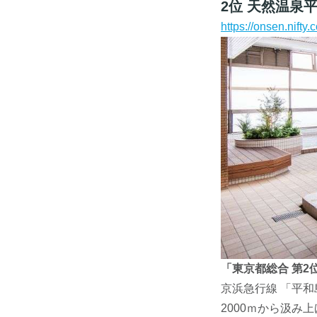
2位 天然温泉
https://onsen.nift
「東京都総合 第2
京浜急行線 「平和
2000ｍから汲み