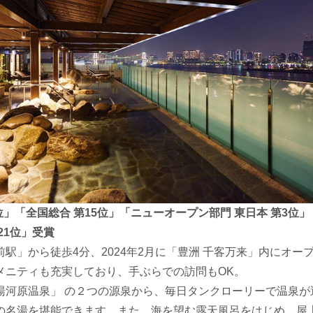
位」「全国総合 第15位」「ニューオープン部門 東日本 第3位」
21位」受賞
駅」から徒歩4分、2024年2月に「豊洲 千客万来」内にオー
メニティも充実しており、手ぶらでの訪問もOK。
湯河原温泉」 の２つの源泉から、毎日タンクローリーで温泉が
の名湯を堪能できます。また、海を望む露天風呂をはじめ、屋