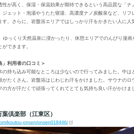
透性が高く、保湿・保温効果が期待できるという高品質な「ナ
、ジェット・泡湯やうたた寝湯、高濃度ナノ炭酸泉など、リフ
ます。さらに、岩盤浴エリアではしっかり汗をかきたい人に人
め、ゆっくり天然温泉に浸かったり、休憩エリアでのんびり漫画
とができます。
島」利用者の口コミ＞
本の持ち込み可能なところは少ないので行ってみました。中は
類がたくさん。岩盤浴はじわじわ汗をかけました。サウナのロ
フの方が汗だくで頑張ってくれてとても気持ち良い汗がかけま
 万葉倶楽部（江東区）
y.com/koutou-onsen/onsen018446/