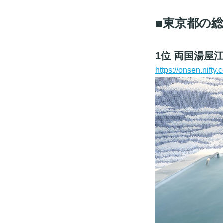
■東京都の
1位 両国湯屋
https://onsen.nift