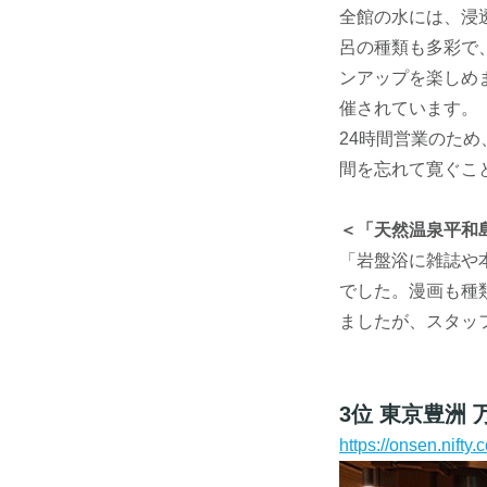
全館の水には、浸
呂の種類も多彩で
ンアップを楽しめ
催されています。
24時間営業のた
間を忘れて寛ぐこ
＜「天然温泉平和
「岩盤浴に雑誌や
でした。漫画も種
ましたが、スタッ
3位 東京豊洲
https://onsen.nift