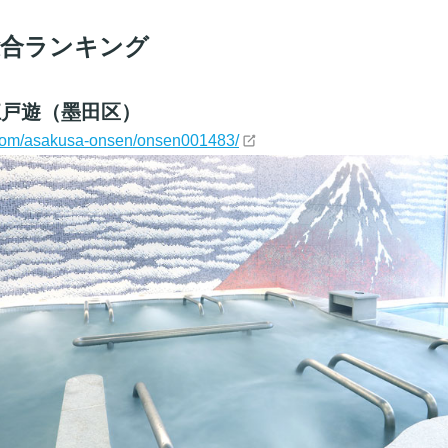
総合ランキング
江戸遊（墨田区）
y.com/asakusa-onsen/onsen001483/