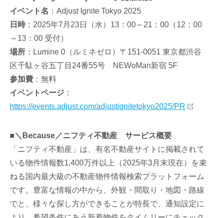
イベント名
：Adjust Ignite Tokyo 2025
日時
：2025年7月23日（水）13：00～21：00（12：00
～13：00 受付）
場所
：Lumine 0（ルミネゼロ）〒151-0051 東京都渋谷
区千駄ヶ谷五丁目24番55号 NEWoMan新宿 5F
参加費
：無料
イベントページ
：
https://events.adjust.com/adjustignitetokyo2025/PR
■
＼Because／ニフティ不動産 サービス概要
「ニフティ不動産」は、有名不動産サイトに掲載されて
いる物件情報数1,400万件以上（2025年3月末現在）を束
ねる国内最大級の不動産物件情報検索プラットフォーム
です。豊富な情報の中から、外観・間取り・地図・路線
でと、様々な探し方ができることが特長で、通知設定に
より、希望条件にあう新着物件をタイムリーにチェック