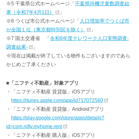
※5 千葉県公式ホームページ「
千葉県待機児童数調査結
果（令和7年4月1日）
」
※6 つくば市公式ホームページ「
人口増加率でつくば市
が全国１位（東京都特別区を除く）
」
※7 国土交通省 「
令和6年度テレワーク人口実態調査-
調査結果-
」
※現在は掲載が終了している物件もございますのであら
かじめご了承ください
■
「ニフティ不動産」対象アプリ
・「ニフティ不動産 賃貸版」iOSアプリ
https://itunes.apple.com/app/id717072560
・「ニフティ不動産 賃貸版」Androidアプリ
https://play.google.com/store/apps/details?
id=com.nifty.myhome.rent
・「ニフティ不動産 購入版」iOSアプリ