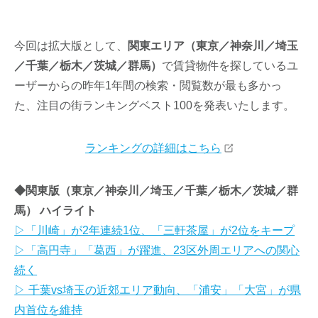
今回は拡大版として、
関東エリア（東京／神奈川／埼玉
／千葉／栃木／茨城／群馬）
で賃貸物件を探しているユ
ーザーからの昨年1年間の検索・閲覧数が最も多かっ
た、注目の街ランキングベスト100を発表いたします。
ランキングの詳細はこちら
◆関東版（東京／神奈川／埼玉／千葉／栃木／茨城／群
馬） ハイライト
▷「川崎」が2年連続1位、「三軒茶屋」が2位をキープ
▷「高円寺」「葛西」が躍進、23区外周エリアへの関心
続く
▷ 千葉vs埼玉の近郊エリア動向、「浦安」「大宮」が県
内首位を維持