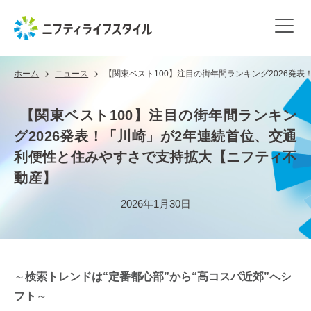
ホーム
ニュース
【関東ベスト100】注目の街年間ランキング2026発
【関東ベスト100】注目の街年間ランキン
グ2026発表！「川崎」が2年連続首位、交通
利便性と住みやすさで支持拡大【ニフティ不
動産】
2026年1月30日
～
検索トレンドは“定番都心部”から“高コスパ近郊”へシ
フト
～