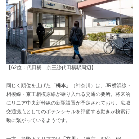
【62位：代田橋 京王線代田橋駅周辺】
同じく順位を上げた
「橋本」
（神奈川）は、JR横浜線・
相模線・京王相模原線が乗り入れる交通の要所。将来的
にリニア中央新幹線の新駅設置が予定されており、広域
交通拠点としてのポテンシャルを評価する動きが検索行
動に繋がっているようです。
一方、急降下エリアでは
「立川」
（東京、32位→64