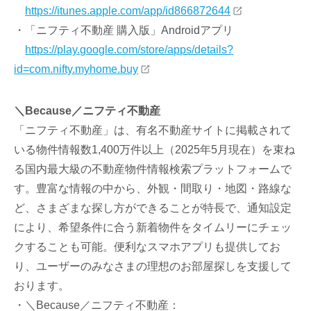
https://itunes.apple.com/app/id866872644
・「ニフティ不動産 購入版」Androidアプリ
https://play.google.com/store/apps/details?
id=com.nifty.myhome.buy
＼Because／ニフティ不動産
「ニフティ不動産」は、有名不動産サイトに掲載されて
いる物件情報数1,400万件以上（2025年5月現在）を束ね
る国内最大級の不動産物件情報検索プラットフォームで
す。豊富な情報の中から、外観・間取り・地図・路線な
ど、さまざまな探し方ができることが特長で、通知設定
により、希望条件に合う新着物件をタイムリーにチェッ
クすることも可能。便利なスマホアプリも提供してお
り、ユーザーのみなさまの理想のお部屋探しを支援して
おります。
・＼Because／ニフティ不動産：