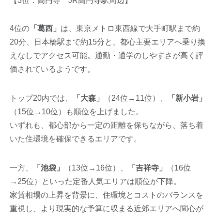
【3位：高円寺 JR高円寺駅周辺】
4位の
「葛西」
は、東京メトロ東西線で大手町駅まで約
20分、日本橋駅まで約15分と、都心主要エリアへ乗り換
えなしでアクセス可能。通勤・通学のしやすさが高く評
価されているようです。
トップ20内では、
「大森」
（24位→11位）、
「新小岩」
（15位→10位）も順位を上げました。
いずれも、都心部から一定の距離を保ちながら、落ち着
いた住環境を確保できるエリアです。
一方、
「池袋」
（13位→16位）、
「吉祥寺」
（16位
→25位）といった定番人気エリアは順位が下降。
家賃相場の上昇を背景に、住環境とコストのバランスを
重視し、より現実的な予算に収まる近郊エリアへ関心が