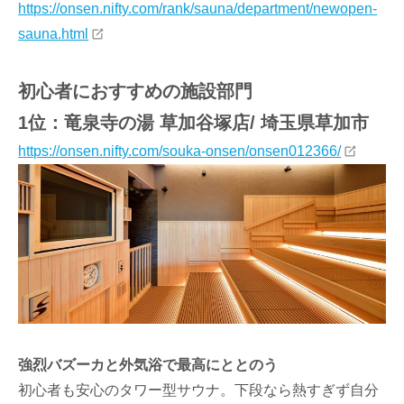
https://onsen.nifty.com/rank/sauna/department/newopen-
sauna.html
初心者におすすめの施設部門
1位：竜泉寺の湯 草加谷塚店/ 埼玉県草加市
https://onsen.nifty.com/souka-onsen/onsen012366/
強烈バズーカと外気浴で最高にととのう
初心者も安心のタワー型サウナ。下段なら熱すぎず自分