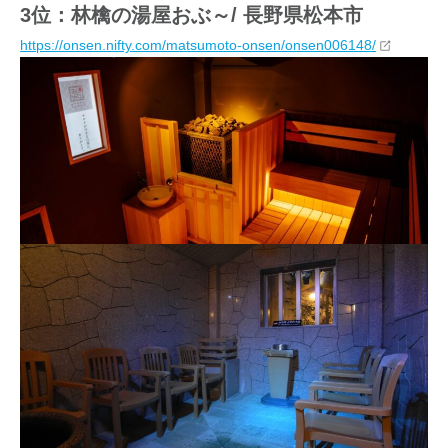
3位：林檎の湯屋おぶ～/ 長野県松本市
https://onsen.nifty.com/matsumoto-onsen/onsen006148/