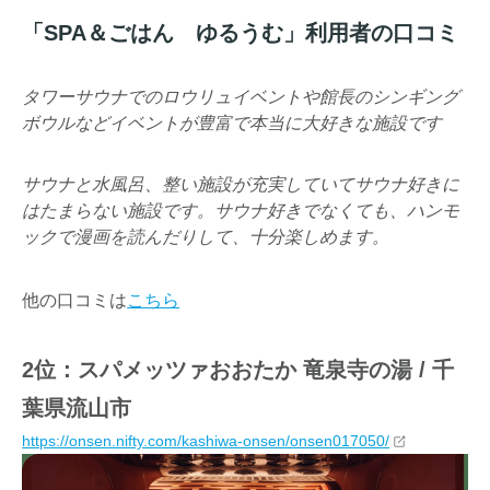
「SPA＆ごはん ゆるうむ」利用者の口コミ
タワーサウナでのロウリュイベントや館長のシンギング
ボウルなどイベントが豊富で本当に大好きな施設です
サウナと水風呂、整い施設が充実していてサウナ好きに
はたまらない施設です。サウナ好きでなくても、ハンモ
ックで漫画を読んだりして、十分楽しめます。
他の口コミは
こちら
2位：スパメッツァおおたか 竜泉寺の湯 / 千
葉県流山市
https://onsen.nifty.com/kashiwa-onsen/onsen017050/