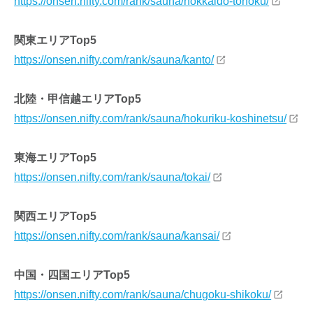
https://onsen.nifty.com/rank/sauna/hokkaido-tohoku/
関東エリアTop5
https://onsen.nifty.com/rank/sauna/kanto/
北陸・甲信越エリアTop5
https://onsen.nifty.com/rank/sauna/hokuriku-koshinetsu/
東海エリアTop5
https://onsen.nifty.com/rank/sauna/tokai/
関西エリアTop5
https://onsen.nifty.com/rank/sauna/kansai/
中国・四国エリアTop5
https://onsen.nifty.com/rank/sauna/chugoku-shikoku/