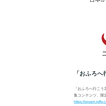
「おふろへ行
「おふろへ行こう
集コンテンツ、限
https://onsen.nifty