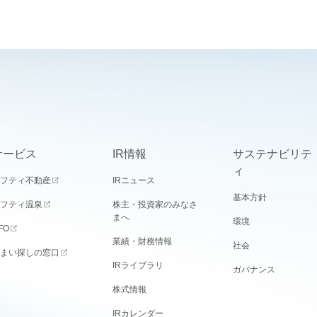
サービス
IR情報
サステナビリテ
ィ
フティ不動産
IRニュース
基本方針
フティ温泉
株主・投資家のみなさ
まへ
環境
FO
業績・財務情報
社会
まい探しの窓口
IRライブラリ
ガバナンス
株式情報
IRカレンダー