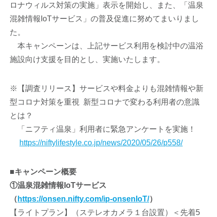
ロナウィルス対策の実施」表示を開始し、また、「温泉
混雑情報IoTサービス」の普及促進に努めてまいりまし
た。
本キャンペーンは、上記サービス利用を検討中の温浴
施設向け支援を目的とし、実施いたします。
※【調査リリース】サービスや料金よりも混雑情報や新
型コロナ対策を重視 新型コロナで変わる利用者の意識
とは？
「ニフティ温泉」利用者に緊急アンケートを実施！
https://niftylifestyle.co.jp/news/2020/05/26/p558/
■キャンペーン概要
①温泉混雑情報IoTサービス
（
https://onsen.nifty.com/ip-onsenIoT/
）
【ライトプラン】（ステレオカメラ１台設置）＜先着5