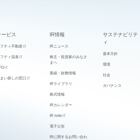
サービス
IR情報
サステナビリテ
ィ
フティ不動産
IRニュース
基本方針
フティ温泉
株主・投資家のみなさ
まへ
環境
FO
業績・財務情報
社会
まい探しの窓口
IRライブラリ
ガバナンス
株式情報
IRカレンダー
IR note
電子公告
IRに関するお問い合わ